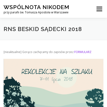
Przejdź
WSPÓLNOTA NIKODEM
do
Menu
treści
przy parafii św. Tomasza Apostoła w Warszawie
O NAS
WYJAZDY
KURS ALPHA
RNS BESKID SĄDECKI 2018
KURS FINANSOWY CROWN
KONTAKT
[nieaktualne] Gorąco zachęcamy do zapisów przez
FORMULARZ