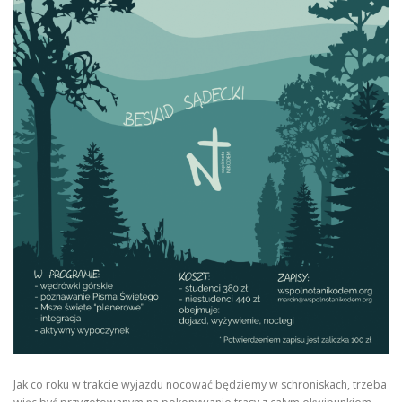
Jak co roku w trakcie wyjazdu nocować będziemy w schroniskach, trzeba