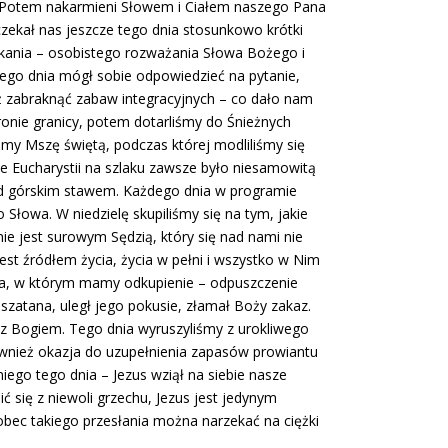
. Potem nakarmieni Słowem i Ciałem naszego Pana
czekał nas jeszcze tego dnia stosunkowo krótki
tkania – osobistego rozważania Słowa Bożego i
tego dnia mógł sobie odpowiedzieć na pytanie,
ż zabraknąć zabaw integracyjnych – co dało nam
ronie granicy, potem dotarliśmy do Śnieżnych
iśmy Mszę świętą, podczas której modliliśmy się
 Eucharystii na szlaku zawsze było niesamowitą
 nad górskim stawem. Każdego dnia w programie
Słowa. W niedzielę skupiliśmy się na tym, jakie
 jest surowym Sędzią, który się nad nami nie
jest źródłem życia, życia w pełni i wszystko w Nim
yna, w którym mamy odkupienie – odpuszczenie
szatana, uległ jego pokusie, złamał Boży zakaz.
z Bogiem. Tego dnia wyruszyliśmy z urokliwego
również okazja do uzupełnienia zapasów prowiantu
ego tego dnia – Jezus wziął na siebie nasze
ć się z niewoli grzechu, Jezus jest jedynym
 wobec takiego przesłania można narzekać na ciężki