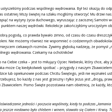
re usłyszeliśmy podczas wspólnego wędrowania. Był też okazją do o
zas ostatniej Mszy świętej na szlaku mogliśmy otworzyć Mu drzwi nas
wspiąć na wyżyny życia duchowego, wyruszając z zacisznej Samotni w
m punktem naszej wędrówki. Rekolekcje zakończyliśmy uroczystym ob
brą pogodą, co prawda bywało zimno, od czasu do czasu dreszczyk 
oleni. Nie możemy również nie wspomnieć o codziennych obiadokolac
, miejscem ciekawych rozmów. Żywimy głęboką nadzieję, że pomysł „re
ólnego wędrowania. Czekamy na ochotników!
to na Ciebie czeka – jest to miłujący Ojciec Niebieski, który chce, ab
aka może Cię kiedykolwiek spotkać – przygody z naszym Zbawicielem,
dzice lub opiekunowie podczas Chrztu Świętego, jeśli nie wyznałeś us
zebujesz, bo każdy z nas jest grzeszny i tylko Jezus jest „drogą, pra
bawicielem. Pismo Święte pozostawia nam obietnicę, że każdy, kto w
oświadczanie jedności i poczucia wspólnoty, kiedy to podczas „łamania 
co jeszcze niedawno było chlebem i winem, stawało się Ciałem i Krwią. T