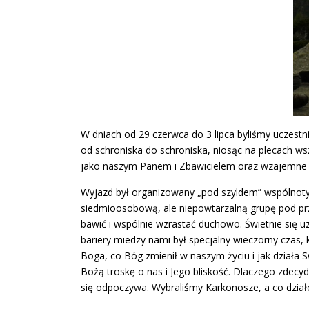
W dniach od 29 czerwca do 3 lipca byliśmy uczest
od schroniska do schroniska, niosąc na plecach w
jako naszym Panem i Zbawicielem oraz wzajemne u
Wyjazd był organizowany „pod szyldem” wspólnoty „
siedmioosobową, ale niepowtarzalną grupę pod prze
bawić i wspólnie wzrastać duchowo. Świetnie się
bariery miedzy nami był specjalny wieczorny czas,
Boga, co Bóg zmienił w naszym życiu i jak działa
Bożą troskę o nas i Jego bliskość. Dlaczego zdecy
się odpoczywa. Wybraliśmy Karkonosze, a co działo 