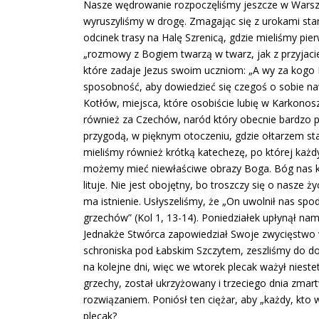
Nasze wędrowanie rozpoczęliśmy jeszcze w Warsza
wyruszyliśmy w drogę. Zmagając się z urokami stan
odcinek trasy na Halę Szrenicą, gdzie mieliśmy 
„rozmowy z Bogiem twarzą w twarz, jak z przyjacie
które zadaje Jezus swoim uczniom: „A wy za kogo 
sposobność, aby dowiedzieć się czegoś o sobie naw
Kotłów, miejsca, które osobiście lubię w Karkonosz
również za Czechów, naród który obecnie bardzo 
przygodą, w pięknym otoczeniu, gdzie ołtarzem sta
mieliśmy również krótką katechezę, po której każd
możemy mieć niewłaściwe obrazy Boga. Bóg nas koc
lituje. Nie jest obojętny, bo troszczy się o nasze
ma istnienie. Usłyszeliśmy, że „On uwolnił nas s
grzechów” (Kol 1, 13-14). Poniedziałek upłynął na
Jednakże Stwórca zapowiedział Swoje zwycięstwo w
schroniska pod Łabskim Szczytem, zeszliśmy do dol
na kolejne dni, więc we wtorek plecak ważył niest
grzechy, został ukrzyżowany i trzeciego dnia zmart
rozwiązaniem. Poniósł ten ciężar, aby „każdy, kto w
plecak?