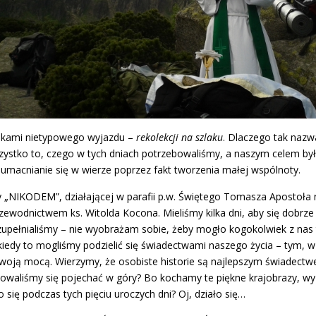
nikami nietypowego wyjazdu –
rekolekcji na szlaku
. Dlaczego tak nazw
szystko to, czego w tych dniach potrzebowaliśmy, a naszym celem by
macnianie się w wierze poprzez fakt tworzenia małej wspólnoty.
NIKODEM”, działającej w parafii p.w. Świętego Tomasza Apostoła na 
wodnictwem ks. Witolda Kocona. Mieliśmy kilka dni, aby się dobrze 
 uzupełnialiśmy – nie wyobrażam sobie, żeby mogło kogokolwiek z 
 kiedy to mogliśmy podzielić się świadectwami naszego życia – tym, w
 Swoją mocą. Wierzymy, że osobiste historie są najlepszym świadect
dowaliśmy się pojechać w góry? Bo kochamy te piękne krajobrazy, wy
się podczas tych pięciu uroczych dni? Oj, działo się…