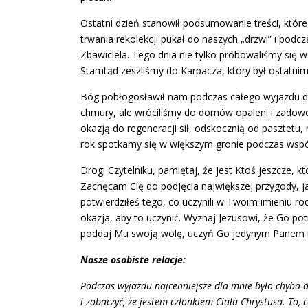
Ostatni dzień stanowił podsumowanie treści, któ
trwania rekolekcji pukał do naszych „drzwi” i podc
Zbawiciela. Tego dnia nie tylko próbowaliśmy się 
Stamtąd zeszliśmy do Karpacza, który był ostatni
Bóg pobłogosławił nam podczas całego wyjazdu do
chmury, ale wróciliśmy do domów opaleni i zadow
okazją do regeneracji sił, odskocznią od pasztetu
rok spotkamy się w większym gronie podczas wsp
Drogi Czytelniku, pamiętaj, że jest Ktoś jeszcze, k
Zachęcam Cię do podjęcia największej przygody, j
potwierdziłeś tego, co uczynili w Twoim imieniu ro
okazja, aby to uczynić. Wyznaj Jezusowi, że Go potr
poddaj Mu swoją wolę, uczyń Go jedynym Panem i Z
Nasze osobiste relacje:
Podczas wyjazdu najcenniejsze dla mnie było chyba d
i zobaczyć, że jestem członkiem Ciała Chrystusa. To, 