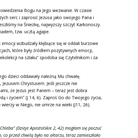
dpowiedzenia Bogu na Jego wezwanie. W czasie
zych serc i zaprosić Jezusa jako swojego Pana i
eszliśmy na Śnieżkę, najwyższy szczyt Karkonoszy.
iadem, tzw. ucztą agape.
emocji wzbudzały kłębiące się w oddali burzowe
jach, które były źródłem pozytywnych emocji,
kolekcji na szlaku” spodoba się Czytelnikom i za
y Jego dzieci oddawały należną Mu chwałę.
 Jezusem Chrystusem. Jeśli jeszcze nie
tami, że Jezus jest Panem – teraz jest dobra
wdą i życiem” (J 14, 6). Zaproś Go do Twojego życia,
ierzy w Niego, nie umrze na wieki (J11, 26).
Chleba” (Dzieje Apostolskie 2, 42) mogłam się poczuć
o, co przed chwilą było na ołtarzu, teraz zamieszkało