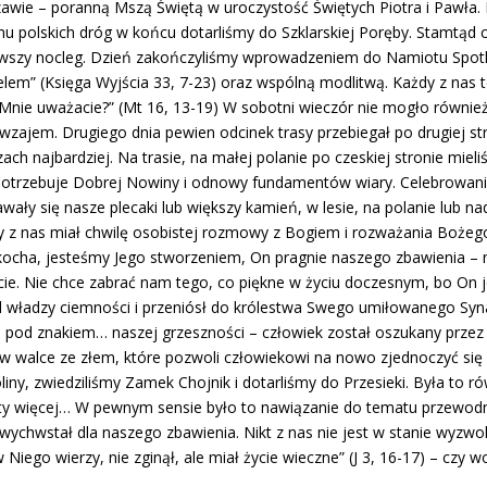
wie – poranną Mszą Świętą w uroczystość Świętych Piotra i Pawła
u polskich dróg w końcu dotarliśmy do Szklarskiej Poręby. Stamtąd 
pierwszy nocleg. Dzień zakończyliśmy wprowadzeniem do Namiotu Spo
lem” (Księga Wyjścia 33, 7-23) oraz wspólną modlitwą. Każdy z nas 
Mnie uważacie?” (Mt 16, 13-19) W sobotni wieczór nie mogło równie
zajem. Drugiego dnia pewien odcinek trasy przebiegał po drugiej st
ach najbardziej. Na trasie, na małej polanie po czeskiej stronie miel
potrzebuje Dobrej Nowiny i odnowy fundamentów wiary. Celebrowanie
wały się nasze plecaki lub większy kamień, w lesie, na polanie lub
y z nas miał chwilę osobistej rozmowy z Bogiem i rozważania Bożego 
ha, jesteśmy Jego stworzeniem, On pragnie naszego zbawienia – nie
 życie. Nie chce zabrać nam tego, co piękne w życiu doczesnym, bo On 
pod władzy ciemności i przeniósł do królestwa Swego umiłowanego S
m pod znakiem… naszej grzeszności – człowiek został oszukany przez 
 walce ze złem, które pozwoli człowiekowi na nowo zjednoczyć się 
iny, zwiedziliśmy Zamek Chojnik i dotarliśmy do Przesieki. Była to 
ety więcej… W pewnym sensie było to nawiązanie do tematu przewodni
wychwstał dla naszego zbawienia. Nikt z nas nie jest w stanie wyzwoli
 Niego wierzy, nie zginął, ale miał życie wieczne” (J 3, 16-17) – czy