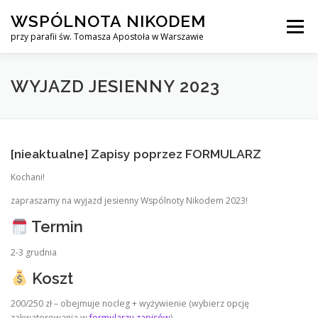
Przejdź
WSPÓLNOTA NIKODEM
do
Menu
treści
przy parafii św. Tomasza Apostoła w Warszawie
O NAS
WYJAZDY
KURS ALPHA
WYJAZD JESIENNY 2023
KURS FINANSOWY CROWN
KONTAKT
[nieaktualne] Zapisy poprzez
FORMULARZ
Kochani!
zapraszamy na wyjazd jesienny Wspólnoty Nikodem 2023!
Termin
2-3 grudnia
Koszt
200/250 zł – obejmuje nocleg + wyżywienie (wybierz opcję
zakwaterowania w
formularzu zapisów
)