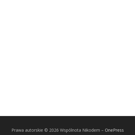
Prawa autorskie © 2026 Wspólnota Nikodem
–
OnePress