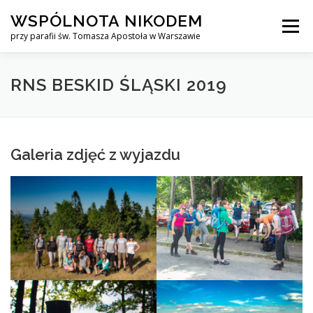
Przejdź
WSPÓLNOTA NIKODEM
do
Menu
treści
przy parafii św. Tomasza Apostoła w Warszawie
O NAS
WYJAZDY
KURS ALPHA
RNS BESKID ŚLĄSKI 2019
KURS FINANSOWY CROWN
KONTAKT
Galeria zdjęć z wyjazdu