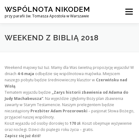
Przejdź
WSPÓLNOTA NIKODEM
do
Menu
treści
przy parafii św. Tomasza Apostoła w Warszawie
O NAS
WYJAZDY
KURS ALPHA
WEEKEND Z BIBLIĄ 2018
KURS FINANSOWY CROWN
KONTAKT
Weekend majowy tuż tuż. Mamy dla Was świetną propozycję wyjazdu! W
dniach
4-6 maja
odbędzie się wspólnotowa
majówka
. Miejscem
naszego pobytu będzie średniowieczny klasztor w
Czerwińsku nad
Wisłą
.
Tematem wyjazdu będzie
„Zarys historii zbawienia od Adama do
Judy Machabeusza”
. Na wyjeździe zgłębimy Boży plan zbawienia
zawarty w Starym Testamencie. Naszym prelegentem będzie
niezastąpiony
Prezbiter Adam Prozorowski
– pasjonat Słowa Bożego,
przyjaciel naszej wspólnoty.
Koszt wyjazdu od osoby dorosłej to
170 zł
. Koszt obejmuje wyżywienie
oraz noclegi. Dzieci do piątego roku życia – gratis.
Zapisz się już dziś!