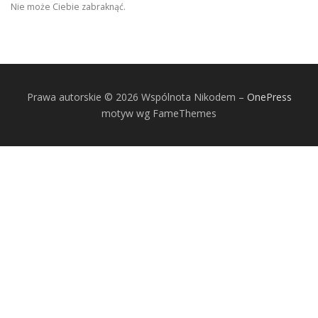
Nie może Ciebie zabraknąć.
Prawa autorskie © 2026 Wspólnota Nikodem
–
OnePress
motyw wg FameThemes