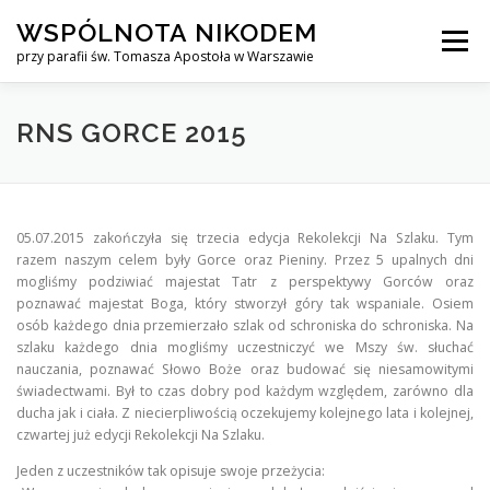
Przejdź
WSPÓLNOTA NIKODEM
do
Menu
treści
przy parafii św. Tomasza Apostoła w Warszawie
O NAS
WYJAZDY
KURS ALPHA
RNS GORCE 2015
KURS FINANSOWY CROWN
KONTAKT
05.07.2015 zakończyła się trzecia edycja Rekolekcji Na Szlaku. Tym
razem naszym celem były Gorce oraz Pieniny. Przez 5 upalnych dni
mogliśmy podziwiać majestat Tatr z perspektywy Gorców oraz
poznawać majestat Boga, który stworzył góry tak wspaniale. Osiem
osób każdego dnia przemierzało szlak od schroniska do schroniska. Na
szlaku każdego dnia mogliśmy uczestniczyć we Mszy św. słuchać
nauczania, poznawać Słowo Boże oraz budować się niesamowitymi
świadectwami. Był to czas dobry pod każdym względem, zarówno dla
ducha jak i ciała. Z niecierpliwością oczekujemy kolejnego lata i kolejnej,
czwartej już edycji Rekolekcji Na Szlaku.
Jeden z uczestników tak opisuje swoje przeżycia: