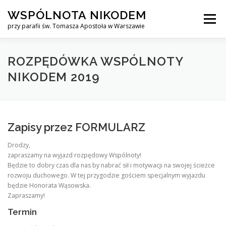
Przejdź
WSPÓLNOTA NIKODEM
do
Menu
treści
przy parafii św. Tomasza Apostoła w Warszawie
O NAS
WYJAZDY
KURS ALPHA
ROZPĘDÓWKA WSPÓLNOTY
NIKODEM 2019
KURS FINANSOWY CROWN
KONTAKT
Zapisy przez
FORMULARZ
Drodzy,
zapraszamy na wyjazd rozpędowy Wspólnoty!
Będzie to dobry czas dla nas by nabrać sił i motywacji na swojej ścieżce
rozwoju duchowego. W tej przygodzie gościem specjalnym wyjazdu
będzie Honorata Wąsowska.
Zapraszamy!
Termin