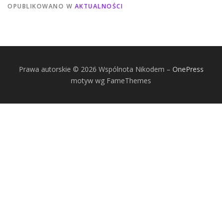
OPUBLIKOWANO W
AKTUALNOŚCI
Prawa autorskie © 2026 Wspólnota Nikodem
–
OnePress
motyw wg FameThemes