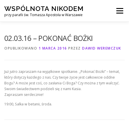
Przejdź
WSPÓLNOTA NIKODEM
do
Menu
treści
przy parafii św. Tomasza Apostoła w Warszawie
O NAS
WYJAZDY
KURS ALPHA
02.03.16 – POKONAĆ BOŻKI
OPUBLIKOWANO
1 MARCA 2016
PRZEZ
DAWID WEREMCZUK
KURS FINANSOWY CROWN
KONTAKT
Już jutro zapraszam na wyjątkowe spotkanie. „Pokonać Bożki” – temat,
który dotyczy każdego z nas. Czy twoje życie jest całkowicie oddne
Bogu? A może jest coś, co zasłania Ci Boga? Czy można z tym walczyć.
Swoim świadectwem podzieli się z nami Kasia.
Zapraszam serdecznie!
19:00, Salka w betanii, środa.