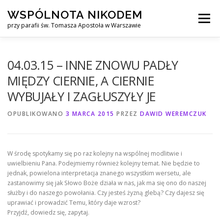
Przejdź
WSPÓLNOTA NIKODEM
do
Menu
treści
przy parafii św. Tomasza Apostoła w Warszawie
O NAS
WYJAZDY
KURS ALPHA
04.03.15 – INNE ZNOWU PADŁY
MIĘDZY CIERNIE, A CIERNIE
WYBUJAŁY I ZAGŁUSZYŁY JE
KURS FINANSOWY CROWN
KONTAKT
OPUBLIKOWANO
3 MARCA 2015
PRZEZ
DAWID WEREMCZUK
W środę spotykamy się po raz kolejny na wspólnej modlitwie i
uwielbieniu Pana. Podejmiemy również kolejny temat. Nie będzie to
jednak, powielona interpretacja znanego wszystkim wersetu, ale
zastanowimy się jak Słowo Boże działa w nas, jak ma się ono do naszej
służby i do naszego powołania. Czy jesteś żyzną glebą? Czy dajesz się
uprawiać i prowadzić Temu, który daje wzrost?
Przyjdź, dowiedz się, zapytaj.