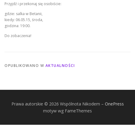
Przyjdź i przekonaj się osobiście:
gdzie: salka w Betanii,
kiedy: 06.05.15, środa,
godzina: 19:00.
Do zobaczenia!
OPUBLIKOWANO W
AKTUALNOŚCI
Prawa autorskie © 2026 Wspólnota Nikodem
–
OnePress
motyw wg FameThemes