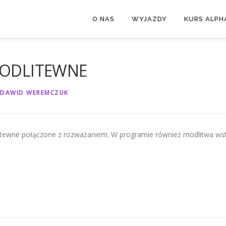
O NAS
WYJAZDY
KURS ALPH
MODLITEWNE
DAWID WEREMCZUK
itewne połączone z rozważaniem. W programie również modlitwa wst