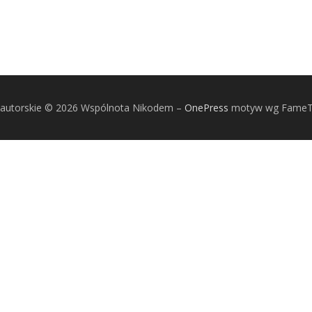
autorskie © 2026 Wspólnota Nikodem
–
OnePress
motyw wg Fame