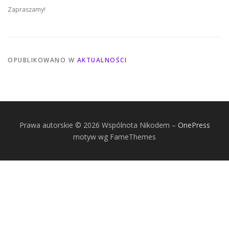
Zapraszamy!
OPUBLIKOWANO W
AKTUALNOŚCI
Prawa autorskie © 2026 Wspólnota Nikodem
–
OnePress
motyw wg FameThemes