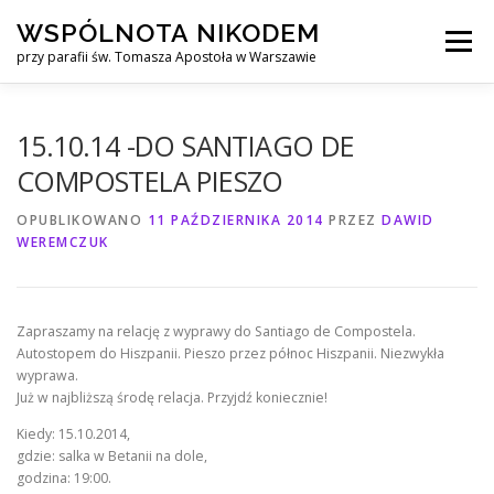
Przejdź
WSPÓLNOTA NIKODEM
do
Menu
treści
przy parafii św. Tomasza Apostoła w Warszawie
O NAS
WYJAZDY
KURS ALPHA
15.10.14 -DO SANTIAGO DE
COMPOSTELA PIESZO
KURS FINANSOWY CROWN
KONTAKT
OPUBLIKOWANO
11 PAŹDZIERNIKA 2014
PRZEZ
DAWID
WEREMCZUK
Zapraszamy na relację z wyprawy do Santiago de Compostela.
Autostopem do Hiszpanii. Pieszo przez północ Hiszpanii. Niezwykła
wyprawa.
Już w najbliższą środę relacja. Przyjdź koniecznie!
Kiedy: 15.10.2014,
gdzie: salka w Betanii na dole,
godzina: 19:00.