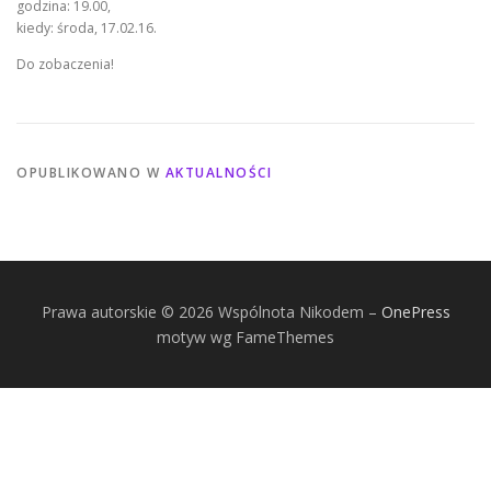
godzina: 19.00,
kiedy: środa, 17.02.16.
Do zobaczenia!
OPUBLIKOWANO W
AKTUALNOŚCI
Prawa autorskie © 2026 Wspólnota Nikodem
–
OnePress
motyw wg FameThemes