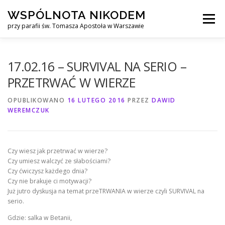
Przejdź
WSPÓLNOTA NIKODEM
do
Menu
treści
przy parafii św. Tomasza Apostoła w Warszawie
O NAS
WYJAZDY
KURS ALPHA
17.02.16 – SURVIVAL NA SERIO –
PRZETRWAĆ W WIERZE
KURS FINANSOWY CROWN
KONTAKT
OPUBLIKOWANO
16 LUTEGO 2016
PRZEZ
DAWID
WEREMCZUK
Czy wiesz jak przetrwać w wierze?
Czy umiesz walczyć ze słabościami?
Czy ćwiczysz każdego dnia?
Czy nie brakuje ci motywacji?
Już jutro dyskusja na temat przeTRWANIA w wierze czyli SURVIVAL na
serio.
Gdzie: salka w Betanii,