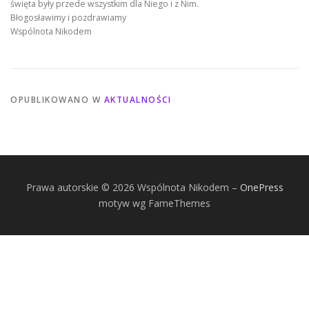
święta były przede wszystkim dla Niego i z Nim.
Błogosławimy i pozdrawiamy
Wspólnota Nikodem
OPUBLIKOWANO W
AKTUALNOŚCI
Prawa autorskie © 2026 Wspólnota Nikodem
–
OnePress
motyw wg FameThemes