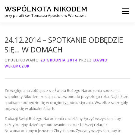
Przejdź
WSPÓLNOTA NIKODEM
do
Menu
treści
przy parafii św. Tomasza Apostoła w Warszawie
O NAS
WYJAZDY
KURS ALPHA
24.12.2014 – SPOTKANIE ODBĘDZIE
SIĘ… W DOMACH
KURS FINANSOWY CROWN
KONTAKT
OPUBLIKOWANO
23 GRUDNIA 2014
PRZEZ
DAWID
WEREMCZUK
Ze względu na zbliżające się Święta Bożego Narodzenia spotkania
wspólnoty Nikodem zostają zawieszone do przyszłego roku. Najbliższe
spotkanie odbędzie się w drugim tygodniu stycznia. Wszelkie szczegóły
pojawią się w aktualnościach.
Z okazji Świąt Bożego Narodzenia chcieliśmy życzyć wszystkim, aby
każdy kolejny dzień był budowaniem coraz bliższej relacji z
Nowonarodzonym Jezusem Chrystusem. Życzymy wszystkim, aby te