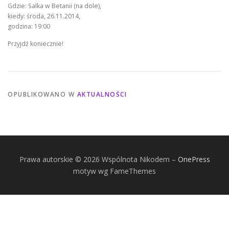
Gdzie: Salka w Betanii (na dole),
kiedy: środa, 26.11.2014,
godzina: 19:00
Przyjdź koniecznie!
OPUBLIKOWANO W
AKTUALNOŚCI
Prawa autorskie © 2026 Wspólnota Nikodem
–
OnePress
motyw wg FameThemes