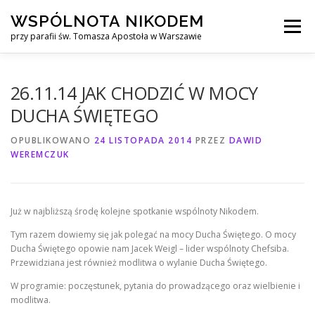
Przejdź
WSPÓLNOTA NIKODEM
do
Menu
treści
przy parafii św. Tomasza Apostoła w Warszawie
O NAS
WYJAZDY
KURS ALPHA
26.11.14 JAK CHODZIĆ W MOCY
DUCHA ŚWIĘTEGO
KURS FINANSOWY CROWN
KONTAKT
OPUBLIKOWANO
24 LISTOPADA 2014
PRZEZ
DAWID
WEREMCZUK
Już w najbliższą środę kolejne spotkanie wspólnoty Nikodem.
Tym razem dowiemy się jak polegać na mocy Ducha Świętego. O mocy
Ducha Świętego opowie nam Jacek Weigl – lider wspólnoty Chefsiba.
Przewidziana jest również modlitwa o wylanie Ducha Świętego.
W programie: poczęstunek, pytania do prowadzącego oraz wielbienie i
modlitwa.