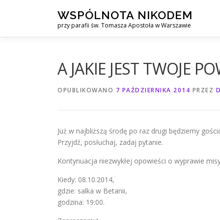
Przejdź
WSPÓLNOTA NIKODEM
do
przy parafii św. Tomasza Apostoła w Warszawie
treści
A JAKIE JEST TWOJE P
OPUBLIKOWANO
7 PAŹDZIERNIKA 2014
PRZEZ
Już w najbliższą środę po raz drugi będziemy goś
Przyjdź, posłuchaj, zadaj pytanie.
Kontynuacja niezwykłej opowieści o wyprawie misy
Kiedy: 08.10.2014,
gdzie: salka w Betanii,
godzina: 19:00.