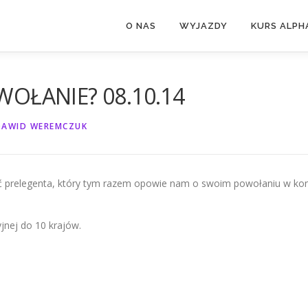
O NAS
WYJAZDY
KURS ALPH
OWOŁANIE? 08.10.14
DAWID WEREMCZUK
cić prelegenta, który tym razem opowie nam o swoim powołaniu w ko
jnej do 10 krajów.