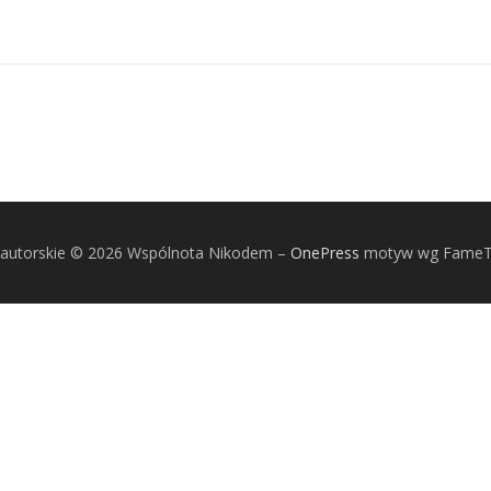
autorskie © 2026 Wspólnota Nikodem
–
OnePress
motyw wg Fame