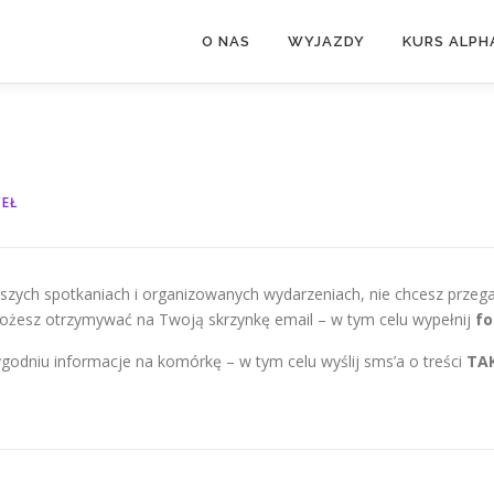
O NAS
WYJAZDY
KURS ALPH
EŁ
aszych spotkaniach i organizowanych wydarzeniach, nie chcesz przeg
możesz otrzymywać na Twoją skrzynkę email – w tym celu wypełnij
fo
godniu informacje na komórkę – w tym celu wyślij sms’a o treści
TA