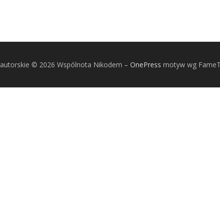
autorskie © 2026 Wspólnota Nikodem
–
OnePress
motyw wg Fame