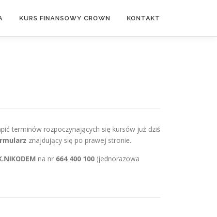
A
KURS FINANSOWY CROWN
KONTAKT
apić terminów rozpoczynających się kursów już dziś
rmularz
znajdujący się po prawej stronie.
K.NIKODEM
na nr
664 400 100
(jednorazowa