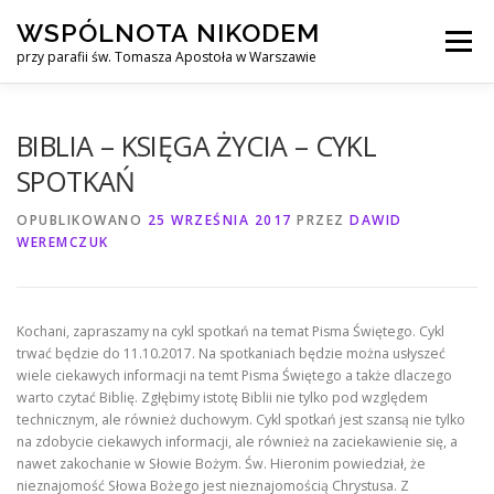
Przejdź
WSPÓLNOTA NIKODEM
do
Menu
treści
przy parafii św. Tomasza Apostoła w Warszawie
O NAS
WYJAZDY
KURS ALPHA
BIBLIA – KSIĘGA ŻYCIA – CYKL
SPOTKAŃ
KURS FINANSOWY CROWN
KONTAKT
OPUBLIKOWANO
25 WRZEŚNIA 2017
PRZEZ
DAWID
WEREMCZUK
Kochani, zapraszamy na cykl spotkań na temat Pisma Świętego. Cykl
trwać będzie do 11.10.2017. Na spotkaniach będzie można usłyszeć
wiele ciekawych informacji na temt Pisma Świętego a także dlaczego
warto czytać Biblię. Zgłębimy istotę Biblii nie tylko pod względem
technicznym, ale również duchowym. Cykl spotkań jest szansą nie tylko
na zdobycie ciekawych informacji, ale również na zaciekawienie się, a
nawet zakochanie w Słowie Bożym. Św. Hieronim powiedział, że
nieznajomość Słowa Bożego jest nieznajomością Chrystusa. Z