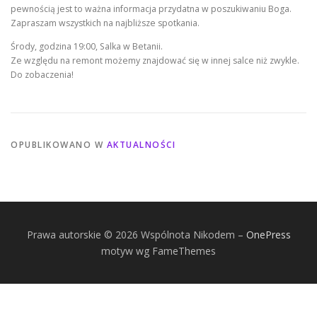
pewnością jest to ważna informacja przydatna w poszukiwaniu Boga.
Zapraszam wszystkich na najbliższe spotkania.
Środy, godzina 19:00, Salka w Betanii.
Ze względu na remont możemy znajdować się w innej salce niż zwykle.
Do zobaczenia!
OPUBLIKOWANO W
AKTUALNOŚCI
Prawa autorskie © 2026 Wspólnota Nikodem
–
OnePress
motyw wg FameThemes