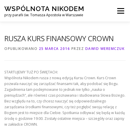
Przejdź
WSPÓLNOTA NIKODEM
do
Menu
treści
przy parafii św. Tomasza Apostoła w Warszawie
O NAS
WYJAZDY
KURS ALPHA
RUSZA KURS FINANSOWY CROWN
OPUBLIKOWANO
25 MARCA 2016
PRZEZ
DAWID WEREMCZUK
KURS FINANSOWY CROWN
KONTAKT
STARTUJEMY TUŻ PO ŚWIĘTACH:
Wspólnota Nikodem rusza z nową edycją Kursu Crown. Kurs Crown
pozwala nauczyć się zarządzać finansami tak, aby podobać się Bogu.
Zagadnienia tam podejmowane to jednak nie tylko „nauka o
pieniądzach”, ale również czas poznawania i studiowania Słowa Bożego.
Bez względu na to, czy chcesz nauczyć się odpowiedzialnego
zarządzania środkami finansowymi, czy też pogłębić swoją relację z
Bogiem jest to miejsce dla Ciebie. Spotkania odbywać się będą w każdą
środę o godzinie 19:00. Zostały ostatnie miejsca – szczegóły oraz zapisy
w zakładce CROWN.