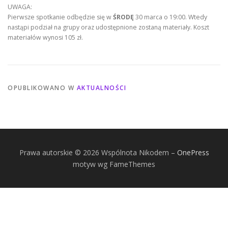
UWAGA:
Pierwsze spotkanie odbędzie się w
ŚRODĘ
30 marca o 19:00. Wtedy
nastąpi podział na grupy oraz udostępnione zostaną materiały. Koszt
materiałów wynosi 105 zł.
OPUBLIKOWANO W
AKTUALNOŚCI
Prawa autorskie © 2026 Wspólnota Nikodem
–
OnePress
motyw wg FameThemes