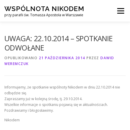
Przejdź
WSPÓLNOTA NIKODEM
do
Menu
treści
przy parafii św. Tomasza Apostoła w Warszawie
O NAS
WYJAZDY
KURS ALPHA
UWAGA: 22.10.2014 – SPOTKANIE
ODWOŁANE
KURS FINANSOWY CROWN
KONTAKT
OPUBLIKOWANO
21 PAŹDZIERNIKA 2014
PRZEZ
DAWID
WEREMCZUK
Informujemy, że spotkanie wspólnoty Nikodem w dniu 22.10.2014 nie
odbędzie się.
Zapraszamy już w kolejną środę, tj. 29.10.2014.
Wszelkie informacje o spotkaniu pojawią się w aktualnościach.
Pozdrawiamy i błogosławimy.
Nikodem