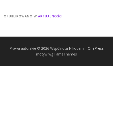
OPUBLIKOWANO W
AKTUALNOŚCI
Prawa autorskie © 2026 Wspólnota Nikodem
–
OnePress
motyw wg FameThemes